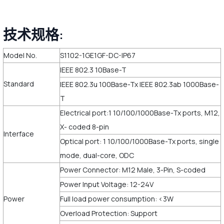
技术规格:
Model No.
S1102-1GE1GF-DC-IP67
IEEE 802.3 10Base-T
Standard
IEEE 802.3u 100Base-Tx IEEE 802.3ab 1000Base-
T
Electrical port:1 10/100/1000Base-Tx ports, M12,
X- coded 8-pin
Interface
Optical port: 1 10/100/1000Base-Tx ports, single
mode, dual-core, ODC
Power Connector: M12 Male, 3-Pin, S-coded
Power Input Voltage: 12-24V
Power
Full load power consumption: <3W
Overload Protection: Support