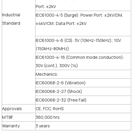
Port: ±2kV
Industrial
IEC61000-4-5 (Surge): Power Port: ±2kV/DM,
Standard
±4kV/CM; Data Port: ±2kV
IEC61000-4-6 (CS): 3V (10kHz-150kHz); 10V
(150kHz-80MHz)
IEC61000-4-16 (Common mode conduction):
30V (cont.), 300V (1s)
Mechanics:
IEC60068-2-6 (Vibration)
IEC60068-2-27 (Shock)
IEC60068-2-32 (Free Fall)
Approvals
CE, FCC, RoHS
MTBF
360,000 hrs
Warranty
3 years