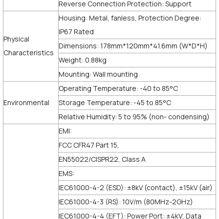
Reverse Connection Protection: Support
Housing: Metal, fanless, Protection Degree:
IP67 Rated
Physical
Dimensions: 178mm*120mm*41.6mm (W*D*H)
Characteristics
Weight: 0.88kg
Mounting: Wall mounting
Operating Temperature: -40 to 85°C
Environmental
Storage Temperature: -45 to 85°C
Relative Humidity: 5 to 95% (non- condensing)
EMI:
FCC CFR47 Part 15,
EN55022/CISPR22, Class A
EMS:
IEC61000-4-2 (ESD): ±8kV (contact), ±15kV (air)
IEC61000-4-3 (RS): 10V/m (80MHz-2GHz)
IEC61000-4-4 (EFT): Power Port: ±4kV; Data